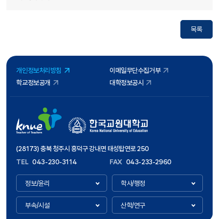
목록
개인정보처리방침
이메일무단수집거부
학교정보공개
대학정보공시
(28173) 충북 청주시 흥덕구 강내면 태성탑연로 250
TEL
043-230-3114
FAX
043-233-2960
정보/윤리
학사/행정
부속/시설
산학/연구