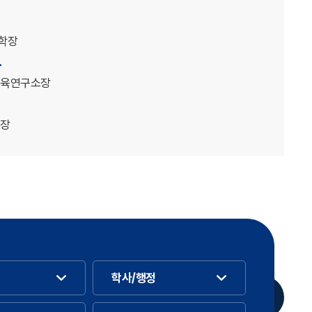
학장
.
교육연구소장
부장
학사/행정