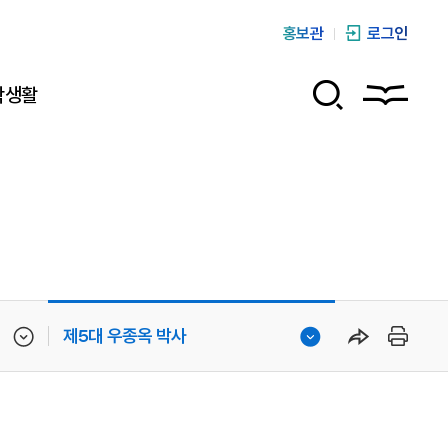
홍보관
로그인
학생활
제5대 우종옥 박사