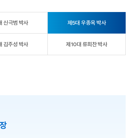
대 신극범 박사
제5대 우종옥 박사
대 김주성 박사
제10대 류희찬 박사
총장