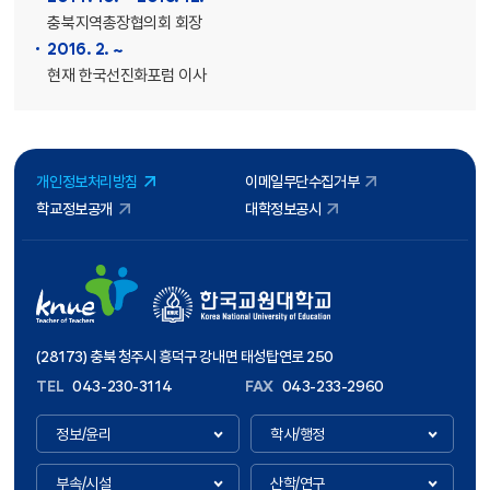
충북지역총장협의회 회장
2016. 2. ~
현재 한국선진화포럼 이사
개인정보처리방침
이메일무단수집거부
학교정보공개
대학정보공시
(28173) 충북 청주시 흥덕구 강내면 태성탑연로 250
TEL
043-230-3114
FAX
043-233-2960
정보/윤리
학사/행정
부속/시설
산학/연구