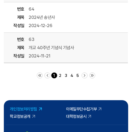
번호
64
제목
2024년 송년사
작성일
2024-12-26
번호
63
제목
개교 40주년 기념식 기념사
작성일
2024-11-21
처음 페이지
이전 10 페이지
다음 10 페이지
끝 페이지
1
2
3
4
5
개인정보처리방침
이메일무단수집거부
학교정보공개
대학정보공시