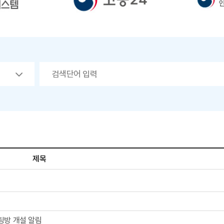
제목
팅방 개설 알림