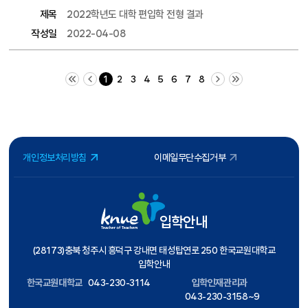
제목
2022학년도 대학 편입학 전형 결과
작성일
2022-04-08
처음 페이지
이전 10 페이지
다음 10 페이지
끝 페이지
1
2
3
4
5
6
7
8
개인정보처리방침
이메일무단수집거부
입학안내
(28173)충북 청주시 흥덕구 강내면 태성탑연로 250 한국교원대학교
입학안내
한국교원대학교
043-230-3114
입학인재관리과
043-230-3158~9