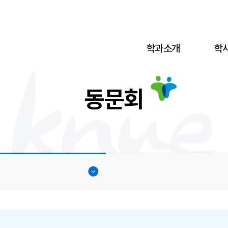
학과소개
학
동문회