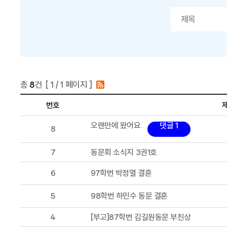
총
8
건 [
1
/ 1 페이지 ]
번호
오랜만에 왔어요
댓글 1
8
7
동문회 소식지 3권1호
6
97학번 박정열 결혼
5
98학번 하민수 동문 결혼
4
[부고]87학번 김길원동문 부친상