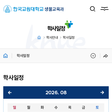
생물교육과
학사일정
학사안내
학사일정
학사일정
학사일정
2026
.
08
2026년 08월 달력 - 일, 월, 화, 수, 목, 금, 토 순으로 안내합니다.
일
월
화
수
목
금
토