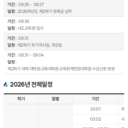
08
.
25
-
08
.
27
2026학년도 제2학기 등록금 납부
08
.
30
사도교육원 입사
08
.
31
제2학기 학기개시일, 개강일
08
.
31
-
09
.
04
제2학기 대학·대학원·교육대학원·교육정책전문대학원 수강신청 변경
2026
년 전체일정
2026년 전체 일정표 - 학기, 월별, 기간, 일정 순으로 안내합니다.
학기
월별
기간
03
.
01
제1
03
.
02
사도