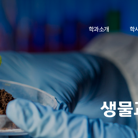
학과소개
학
생
물