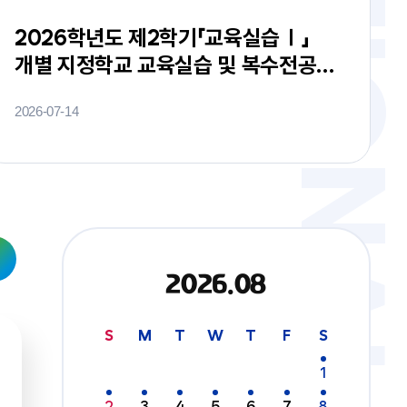
2026학년도 제2학기「교육실습Ⅰ」
개별 지정학교 교육실습 및 복수전공
과목 실습 희망자 신청 제출 안내
2026-07-14
2026.08
S
M
T
W
T
F
S
1
2
3
4
5
6
7
8