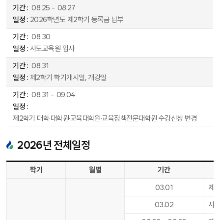
08
.
25
-
08
.
27
2026학년도 제2학기 등록금 납부
08
.
30
사도교육원 입사
08
.
31
제2학기 학기개시일, 개강일
08
.
31
-
09
.
04
제2학기 대학·대학원·교육대학원·교육정책전문대학원 수강신청 변경
2026
년 전체일정
2026년 전체 일정표 - 학기, 월별, 기간, 일정 순으로 안내합니다.
학기
월별
기간
03
.
01
제1
03
.
02
사도