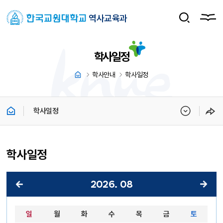
역사교육과
학사일정
학사안내
학사일정
학사일정
학사일정
2026
.
08
2026년 08월 달력 - 일, 월, 화, 수, 목, 금, 토 순으로 안내합니다.
일
월
화
수
목
금
토