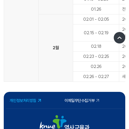
01
.
26
전기
02
.
01
-
02
.
05
20
20
02
.
15
-
02
.
19
신
02
.
18
20
2월
02
.
23
-
02
.
25
20
02
.
26
20
02
.
26
-
02
.
27
새내
개인정보처리방침
이메일무단수집거부
역사교육과