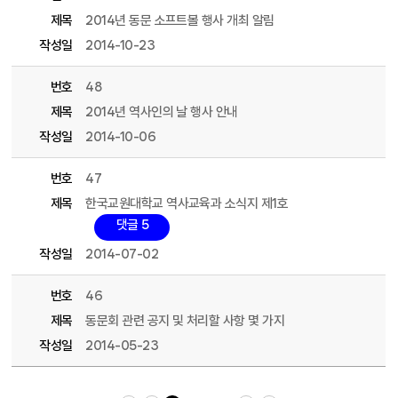
제목
2014년 동문 소프트볼 행사 개최 알림
작성일
2014-10-23
번호
48
제목
2014년 역사인의 날 행사 안내
작성일
2014-10-06
번호
47
제목
한국교원대학교 역사교육과 소식지 제1호
댓글 5
작성일
2014-07-02
번호
46
제목
동문회 관련 공지 및 처리할 사항 몇 가지
작성일
2014-05-23
처음 페이지
이전 10 페이지
다음 10 페이지
끝 페이지