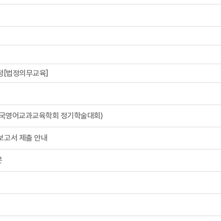
청[법정의무교육]
년 한국영어교과교육학회 정기학술대회)
보고서 제출 안내
문