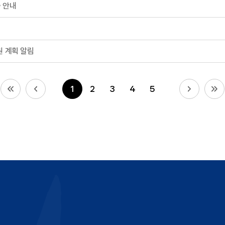
출 안내
원 계획 알림
1
2
3
4
5