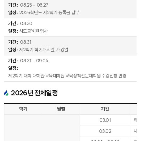
08
.
25
-
08
.
27
2026학년도 제2학기 등록금 납부
08
.
30
사도교육원 입사
08
.
31
제2학기 학기개시일, 개강일
08
.
31
-
09
.
04
제2학기 대학·대학원·교육대학원·교육정책전문대학원 수강신청 변경
2026
년 전체일정
2026년 전체 일정표 - 학기, 월별, 기간, 일정 순으로 안내합니다.
학기
월별
기간
03
.
01
제1
03
.
02
사도