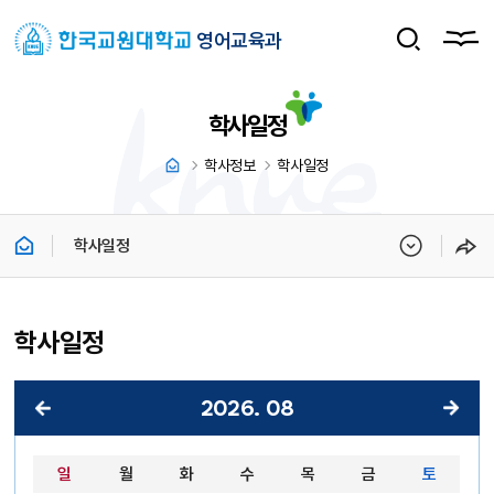
영어교육과
학사일정
학사정보
학사일정
학사일정
학사일정
2026
.
08
2026년 08월 달력 - 일, 월, 화, 수, 목, 금, 토 순으로 안내합니다.
일
월
화
수
목
금
토