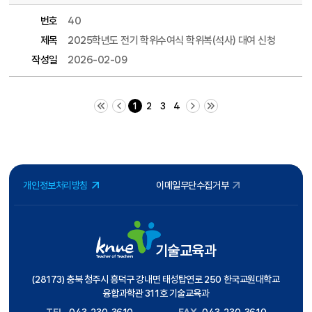
번호
40
제목
2025학년도 전기 학위수여식 학위복(석사) 대여 신청
작성일
2026-02-09
처음 페이지
이전 10 페이지
다음 10 페이지
끝 페이지
1
2
3
4
개인정보처리방침
이메일무단수집거부
기술교육과
(28173) 충북 청주시 흥덕구 강내면 태성탑연로 250 한국교원대학교
융합과학관 311호 기술교육과