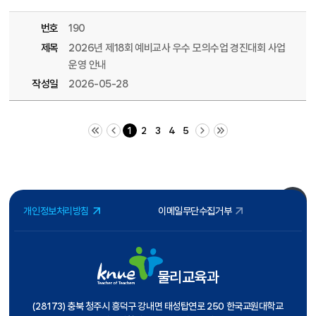
번호
190
제목
2026년 제18회 예비교사 우수 모의수업 경진대회 사업
운영 안내
작성일
2026-05-28
처음 페이지
이전 10 페이지
다음 10 페이지
끝 페이지
1
2
3
4
5
개인정보처리방침
이메일무단수집거부
물리교육과
(28173) 충북 청주시 흥덕구 강내면 태성탑연로 250 한국교원대학교