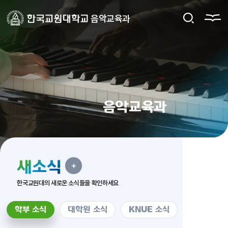
음악교육과
음
악
교
육
과
새소식
한국교원대의 새로운 소식들을 확인하세요
학부 소식
대학원 소식
KNUE 소식