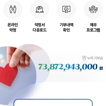
온라인
약정서
기부내역
예우
약정
다운로드
확인
프로그램
누적 기부금
73,872,943,000
원