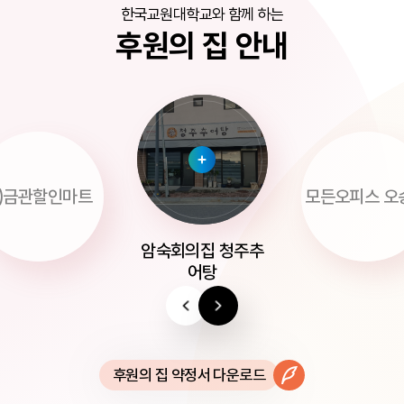
한국교원대학교와 함께 하는
후원의 집 안내
금관할인마트
모든오피스 오
암숙회의집 청주추
어탕
후원의 집 약정서 다운로드