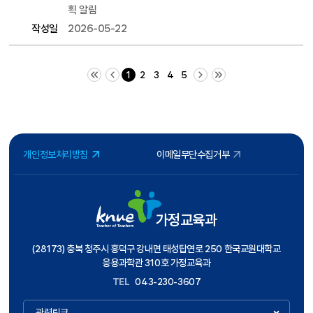
획 알림
작성일
2026-05-22
처음 페이지
이전 10 페이지
다음 10 페이지
끝 페이지
1
2
3
4
5
개인정보처리방침
이메일무단수집거부
가정교육과
(28173) 충북 청주시 흥덕구 강내면 태성탑연로 250 한국교원대학교
응용과학관 310호 가정교육과
TEL
043-230-3607
관련링크