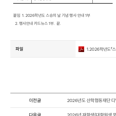
붙임
1. 2026
학년도 스승의 날 기념 행사 안내
1
부
2.
행사안내 카드뉴스
1
부
.
끝
.
파일
1.2026학년도「스
이전글
2026년도 산학협동재단 디
다음글
2026년 재학생(대학원생 