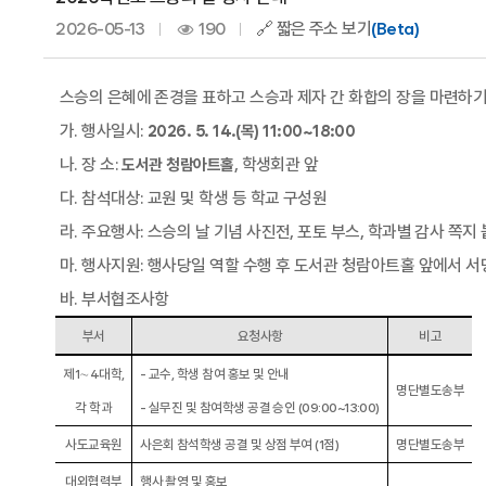
2026-05-13
190
🔗 짧은 주소 보기
(Beta)
스승의 은혜에 존경을 표하고 스승과 제자 간 화합의 장을 마련하
가
.
행사일시
:
2026. 5. 14.(
목
) 11:00~18:00
나
.
장 소
:
,
학생회관 앞
도서관 청람아트홀
다
.
참석대상
:
교원 및 학생 등 학교 구성원
라
.
주요행사
:
스승의 날 기념 사진전
,
포토 부스
,
학과별 감사 쪽지
마
.
행사지원
:
행사당일 역할 수행 후 도서관 청람아트홀 앞에서 서
바
.
부서협조사항
부서
요청사항
비고
제
1
∼
4
대학
,
-
교수
,
학생 참여 홍보 및 안내
명단별도송부
각 학과
-
실무진 및 참여학생 공결 승인
(09:00~13:00)
사도교육원
사은회 참석학생 공결 및 상점 부여
(1
점
)
명단별도송부
대외협력부
행사 촬영 및 홍보