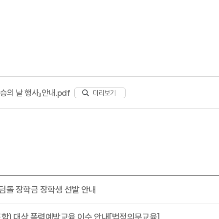
승의 날 행사」안내.pdf
미리보기
딤돌 장학금 장학생 선발 안내
포함) 대상 폭력예방교육 이수 안내[법정의무교육]