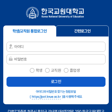
로그인 방식 선택
로그인 방식 입력 및 선택하기
학생/교직원 통합로그인
간편로그인
학생
교직원
졸업생
아이디와 비밀번호 찾기는 청람포털
(
https://pot.knue.ac.kr
)을 사용해 주세요.
(28173)충북 청주시 흥덕구 강내면 태성탑연로 250 한국교원대학교