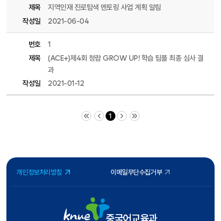
제목
지역인재 진로탐색 멘토링 사업 계획 알림
작성일
2021-06-04
번호
1
제목
(ACE+)제4회 청람 GROW UP! 학습 팀플 최종 심사 결
과
작성일
2021-01-12
처음 페이지
이전 10 페이지
다음 10 페이지
끝 페이지
1
개인정보처리방침
이메일무단수집거부
중국어교육과