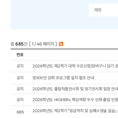
총
685
건 [
1
/ 46 페이지 ]
번호
공지
2026학년도 제2학기 대학 수강신청(장바구니 담기 포
공지
정보보안 강화 프로그램 설치 협조 안내
공지
2026학년도 졸업작품전시회 및 정기전시회 일정 안
공지
2026학년도 HIGHER+ 핵심역량 우수 인재·졸업 인
2026학년도 제2학기 「응급처치 및 심폐소생술 실습」
685