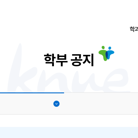
학
학부 공지
지