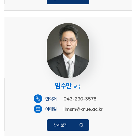
임수만
교수
043-230-3578
연락처
limsm@knue.ac.kr
이메일
상세보기