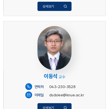
상세보기
이동석
교수
043-230-3528
연락처
dsdslee@knue.ac.kr
이메일
상세보기