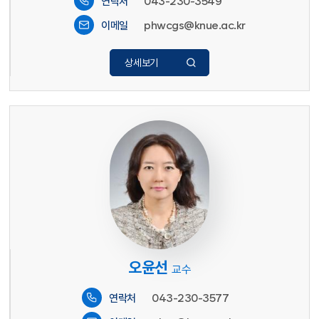
043-230-3549
연락처
phwcgs@knue.ac.kr
이메일
상세보기
오윤선
교수
043-230-3577
연락처