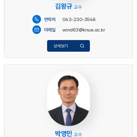
김왕규
교수
043-230-3546
연락처
wind63@knue.ac.kr
이메일
상세보기
박영민
교수