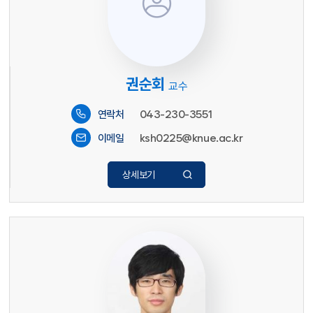
권순회
교수
043-230-3551
연락처
ksh0225@knue.ac.kr
이메일
상세보기