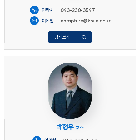
043-230-3547
연락처
enrapture@knue.ac.kr
이메일
상세보기
박형우
교수