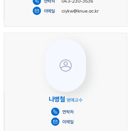
043-230-3536
연락처
ciykw@knue.ac.kr
이메일
이미지 없음
나병철
명예교수
연락처
이메일