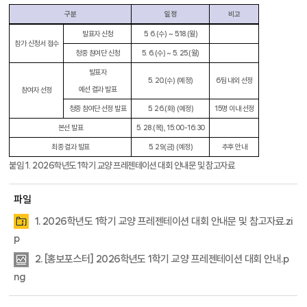
구분
일정
비고
발표자 신청
5. 6.(
수
) ~ 5.18.(
월
)
참가 신청서 접수
청중 참여단 신청
5. 6.(
수
) ~ 5. 25.(
월
)
발표자
5. 20.(
수
) (
예정
)
6
팀 내외 선정
예선 결과 발표
참여자 선정
청중 참여단 선정 발표
5. 26.(
화
) (
예정
)
15
명 이내 선정
본선 발표
5. 28.(
목
), 15:00-16:30
최종 결과 발표
5. 29.(
금
) (
예정
)
추후 안내
붙임
1. 2026
학년도
1
학기 교양 프레젠테이션 대회 안내문 및 참고자료
파일
1. 2026학년도 1학기 교양 프레젠테이션 대회 안내문 및 참고자료.zi
p
2. [홍보포스터] 2026학년도 1학기 교양 프레젠테이션 대회 안내.p
ng