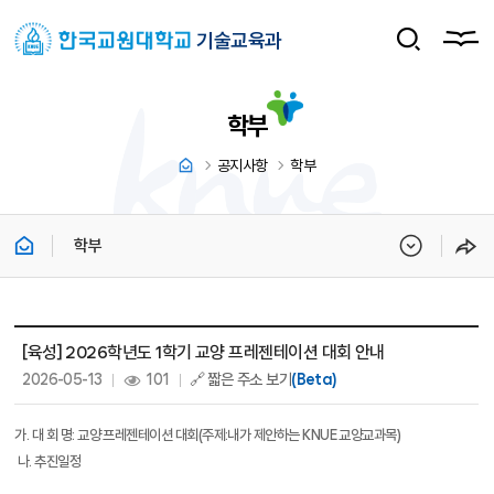
기술교육과
학부
공지사항
학부
학부
학부 상세보기 - 제목, 내용, 파일, 조회수, 작성일 정보 제공
[육성] 2026학년도 1학기 교양 프레젠테이션 대회 안내
작성일 :
조회 :
2026-05-13
101
🔗 짧은 주소 보기
(Beta)
가
.
대 회 명
:
교양 프레젠테이션 대회
(
주제
:
내가 제안하는
KNUE
교양교과목
)
나
.
추진일정