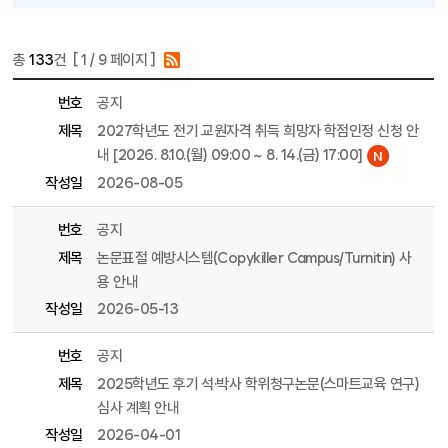
총
133
건 [
1
/ 9 페이지 ]
게시물 목록
대학원 목록 - 번호, 제목, 파일, 조회수, 작성일, 작성자 정보 제공
번호
공지
제목
2027학년도 전기 교원자격 취득 희망자 학점인정 신청 안
내 [2026. 8.10.(월) 09:00 ~ 8. 14.(금) 17:00]
작성일
2026-08-05
번호
공지
제목
논문표절 예방시스템(Copykiller Campus/Turnitin) 사
용 안내
작성일
2026-05-13
번호
공지
제목
2025학년도 후기 석·박사 학위청구논문(스마트교육 연구)
심사 계획 안내
작성일
2026-04-01