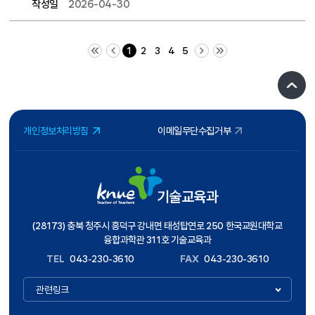
작성일
2026-04-30
처음 페이지
이전 10 페이지
다음 10 페이지
끝 페이지
1
2
3
4
5
개인정보처리방침
이메일무단수집거부
기술교육과
(28173) 충북 청주시 흥덕구 강내면 태성탑연로 250 한국교원대학교
융합과학관 311호 기술교육과
TEL
043-230-3610
FAX
043-230-3610
관련링크