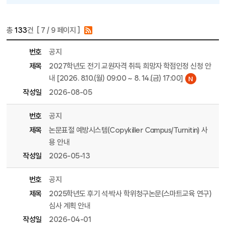
총
133
건 [
7
/ 9 페이지 ]
게시물 목록
대학원 목록 - 번호, 제목, 파일, 조회수, 작성일, 작성자 정보 제공
번호
공지
제목
2027학년도 전기 교원자격 취득 희망자 학점인정 신청 안
내 [2026. 8.10.(월) 09:00 ~ 8. 14.(금) 17:00]
작성일
2026-08-05
번호
공지
제목
논문표절 예방시스템(Copykiller Campus/Turnitin) 사
용 안내
작성일
2026-05-13
번호
공지
제목
2025학년도 후기 석·박사 학위청구논문(스마트교육 연구)
심사 계획 안내
작성일
2026-04-01