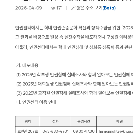
2026-04-09
171
🔗 짧은 주소 보기
(Beta)
인권센터에서는 학내 인권존중문화 확산과 정책수립을 위한 「
2025
그 결과를 바탕으로 일상 속 실천수칙을 배포하오니 구성원 여러분
아울러
,
인권센터에서는 학내 인권침해 및 성희롱
·
성폭력 등과 관련
가
.
배포내용
(1) 2025
년 학부생 인권침해 실태조사와 함께 알아보는 인권침해 
(2) 2025
년 대학원생 인권침해 실태조사와 함께 알아보는 인권침
(3) 2025
년 교직원 인권침해 실태조사와 함께 알아보는 인권침해
나
.
인권센터 이용 안내
위치
전화
운영시간
메일
호연관
207
호
043-830-4701
09:30~17:30
humanrights@knue.a