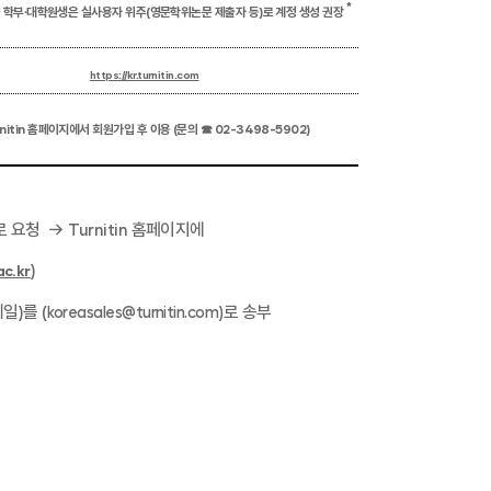
*
중 학부∙대학원생은 실사용자 위주
(
영문학위논문 제출자 등
)
로 계정 생성 권장
https://kr.turnitin.com
nitin
홈페이지에서 회원가입 후 이용
(
문의
☎
02-3498-5902)
로 요청
→
Turnitin
홈페이지에
)
c.kr
메일
)
를
(
로
송부
koreasales@turnitin.com)