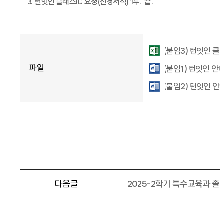
3.
턴잇인 클래스
ID
요청
(
신청서식
) 1
부
.
끝
.
(붙임3) 턴잇인 클
파일
(붙임1) 턴잇인 안
(붙임2) 턴잇인 안
다음글
2025-2학기 특수교육과 