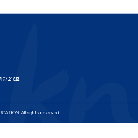
학관 216호
CATION. All rights reserved.