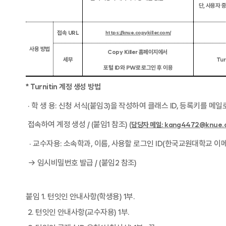
단
,
사
용자 
접속
URL
https://knue.copykiller.com/
사용 방법
Copy Killer
홈페이지에서
세부
Tur
포털
ID
와
PW
로 로그인 후 이용
*
Turnitin
계정 생성 방법
·
학 생 용
:
신청 서식
(
붙임
3)
을 작성하여 클래스
ID,
등록키를 메일
접속하여 계정 생성
/ (
붙임
1
참조
)
(
담당자 메일
: kang4472@knue.a
·
교수자용
:
소속학과
,
이름
,
사용할 로그인
ID(
한국교원대학교 이
→ 임시비밀번호 발급
/ (
붙임
2
참조
)
붙임
1.
턴잇인 안내사항
(
학생용
) 1
부
.
2.
턴잇인 안내사항
(
교수자용
) 1
부
.