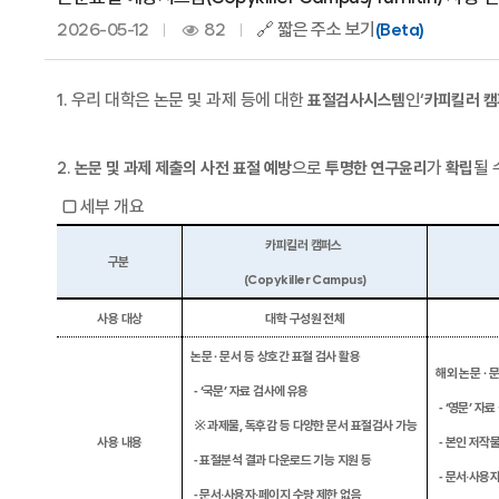
2026-05-12
82
🔗 짧은 주소 보기
(Beta)
1.
우리 대학은 논문 및 과제 등에 대한
인
‘
표절검사시스템
카피킬러 
2.
으로
가
될 
논문 및 과제
제출의 사전 표절 예방
투명
한 연구윤리
확립
▢
세부 개요
카피킬러 캠퍼스
구분
(Copykiller Campus)
사용 대상
대학 구성원 전체
논문 ∙ 문서 등 상호간 표절 검사 활용
해외 논문 ∙ 
‑
‘
국문
’
자료 검사에 유용
‑
‘
영문
’
자료
※ 과제물
,
독후감 등 다양한 문서 표절검사 가능
사용 내용
‑
본인 저작물
‑ 표절분석 결과 다운로드 기능 지원 등
‑
문서
·
사용
‑ 문서
·
사용자
·
페이지 수량 제한 없음