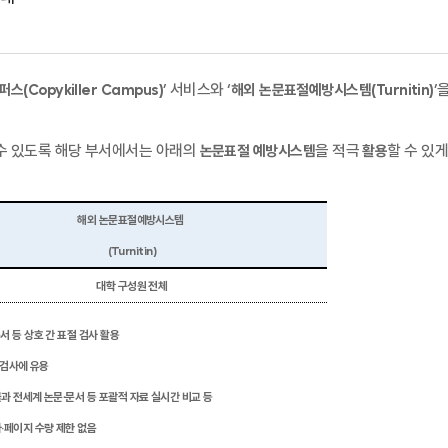
’
서비스와
‘
’
캠퍼스
(Copykiller Campus)
해외 논문표절예방시스템
(Turnitin)
수 있도록 해당 부서에서는
아래의
을
적극
할 수 있
논문표절 예방시스템
활용
해외 논문표절예방시스템
(Turnitin)
대학 구성원 전체
문서 등 상호 간 표절 검사 활용
 검사에 유용
과 전세계 논문∙문서 등
포괄적
자료 실시간 비교 등
자
·
페이지 수량 제한 없음