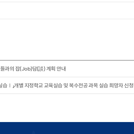
들과의 잡(Job)담(談) 계획 안내
실습Ⅰ」개별 지정학교 교육실습 및 복수전공 과목 실습 희망자 신청