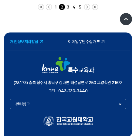
처음 페이지
이전 10 페이지
다음 10 페이지
끝 페이지
1
2
3
4
5
개인정보처리방침
이메일무단수집거부
특수교육과
(28173) 충북 청주시 흥덕구 강내면 태성탑연로 250 교양학관 216호
TEL
043-230-3440
관련링크