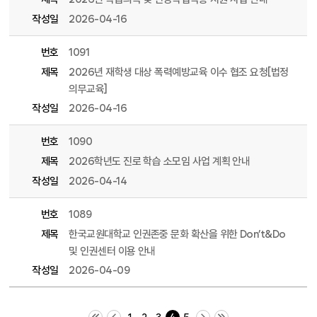
작성일
2026-04-16
번호
1091
제목
2026년 재학생 대상 폭력예방교육 이수 협조 요청[법정
의무교육]
작성일
2026-04-16
번호
1090
제목
2026학년도 진로 학습 소모임 사업 계획 안내
작성일
2026-04-14
번호
1089
제목
한국교원대학교 인권존중 문화 확산을 위한 Don’t&Do
및 인권센터 이용 안내
작성일
2026-04-09
처음 페이지
이전 10 페이지
다음 10 페이지
끝 페이지