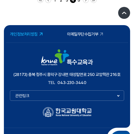
1
2
3
4
5
개인정보처리방침
이메일무단수집거부
특수교육과
(28173) 충북 청주시 흥덕구 강내면 태성탑연로 250 교양학관 216호
TEL
043-230-3440
관련링크