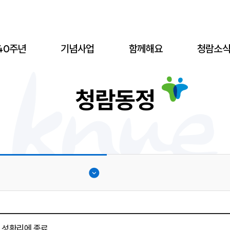
40주년
기념사업
함께해요
청람소
청람동정
사 성황리에 종료