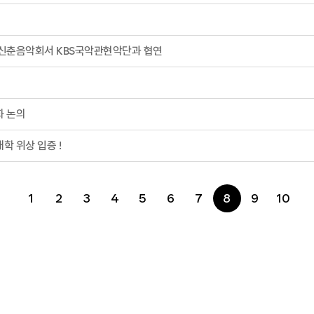
 신춘음악회서 KBS국악관현악단과 협연
화 논의
학 위상 입증 !
1
2
3
4
5
6
7
8
9
10