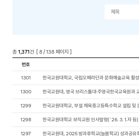
총
1,371
건 [
8
/ 138 페이지 ]
번호
1301
한국교원대학교, 국립오페라단과 문화예술교육 활성
1300
한국교원대, 영국 브리스톨대·주영국한국교육원과 교
1299
한국교원대학교, 부설 체육중고등특수학교 설립 및 
1298
한국교원대학교 보직교원 인사발령(`26. 3. 1.자 등)
1297
한국교원대, 2025 방과후학교(늘봄학교) 성과공유