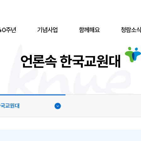
40주년
기념사업
함께해요
청람소
언론속 한국교원대
한국교원대