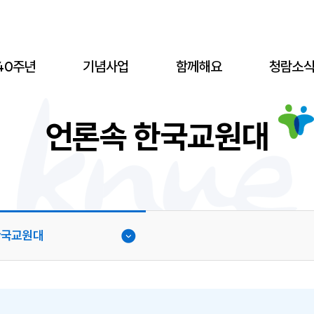
40주년
기념사업
함께해요
청람소
언론속 한국교원대
한국교원대