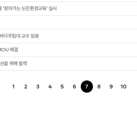
환경교육센터 연계 ‘찾아가는 도민환경교육’ 실시
네바다주립대 교수 임용
MOU 체결
산을 위해 협력
1
2
3
4
5
6
7
8
9
10