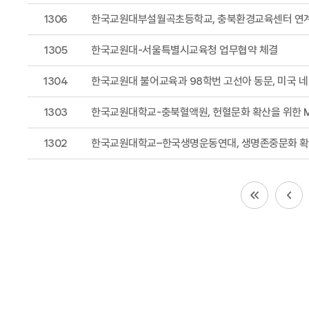
1306
한국교원대부설월곡초등학교, 충북
1305
한국교원대-서울특별시교육청 업무협약 체결
1304
한국교원대 불어교육과 98학번 고선아 동문, 미국 
1303
한국교원대학교-충북혈액원, 헌혈문화 확산을 위한 
1302
한국교원대학교–한국생명운동연대, 생명존중문화 확