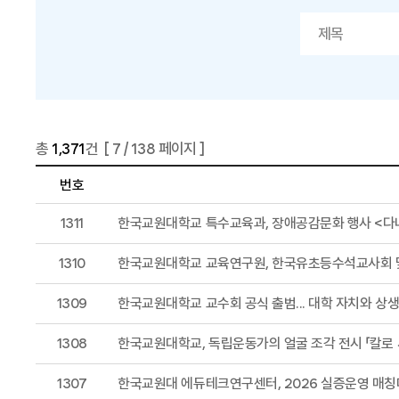
총
1,371
건 [
7
/ 138 페이지 ]
번호
1311
한국교원대학교 특수교육과, 장애공감문화 행사 <다
1310
한국교원대학교 교육연구원, 한국유초등수석교사회 
1309
한국교원대학교 교수회 공식 출범... 대학 자치와 상생
1308
한국교원대학교, 독립운동가의 얼굴 조각 전시 「칼로 
1307
한국교원대 에듀테크연구센터, 2026 실증운영 매칭