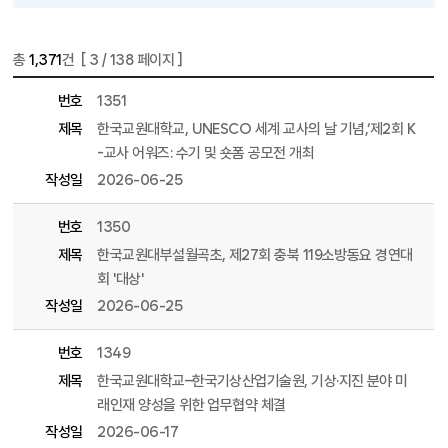
총
1,371
건 [
3
/ 138 페이지 ]
게시물 목록
언론속 한국교원대 목록 - 번호, 제목, 파일, 조회수, 작성일 정보 제공
번호
1351
제목
한국교원대학교, UNESCO 세계 교사의 날 기념,‘제2회 K
-교사 어워즈: 수기 및 숏폼 공모전 개최
작성일
2026-06-25
번호
1350
제목
한국교원대부설월곡초, 제27회 충북 119소방동요 경연대
회 '대상'
작성일
2026-06-25
번호
1349
제목
한국교원대학교–한국기상산업기술원, 기상·지진 분야 미
래인재 양성을 위한 업무협약 체결
작성일
2026-06-17