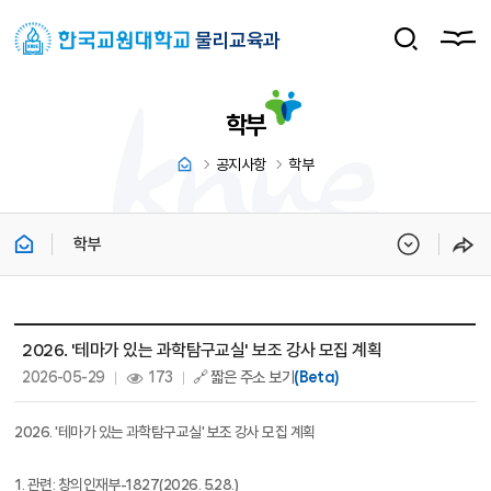
물리교육과
학부
공지사항
학부
학부
학부(T) 상세보기 - 제목, 내용, 파일, 조회수, 작성일 정보 제공
2026. '테마가 있는 과학탐구교실' 보조 강사 모집 계획
작성일 :
조회 :
2026-05-29
173
🔗 짧은 주소 보기
(Beta)
2026. '
테마가 있는 과학탐구교실
'
보조 강사 모집 계획
1.
관련
:
창의인재부
-1827(2026. 5.28.)