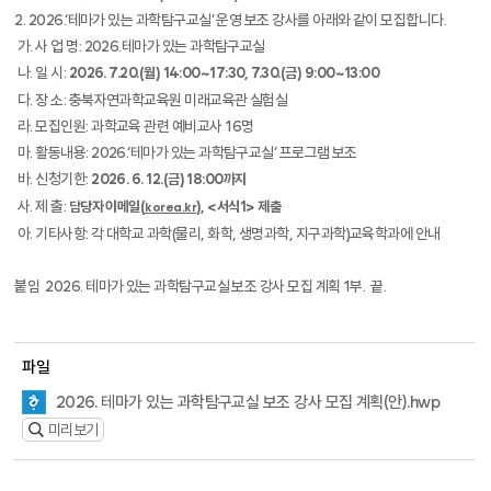
2. 2026.‘
테마가 있는 과학탐구교실
’
운영 보조 강사를 아래와 같이 모집합니다
.
가
.
사 업 명
: 2026.
테마가 있는 과학탐구교실
나
.
일 시
:
2026. 7.20.(
월
) 14:00~17:30, 7.30.(
금
) 9:00~13:00
다
.
장 소
:
충북자연과학교육원 미래교육관 실험실
라
.
모집인원
:
과학교육 관련 예비교사
16
명
마
.
활동내용
: 2026.‘
테마가 있는 과학탐구교실
’
프로그램 보조
바
.
신청기한
:
2026. 6. 12.(
금
) 18:00
까지
사
.
제 출
:
담당자 이메일
(
), <
서식
1>
제출
korea.kr
아
.
기타사항
:
각 대학교 과학
(
물리
,
화학
,
생명과학
,
지구과학
)
교육학과에 안내
붙임
2026.
테마가 있는 과학탐구교실 보조 강사 모집 계획
1
부
.
끝
.
파일
2026. 테마가 있는 과학탐구교실 보조 강사 모집 계획(안).hwp
미리보기