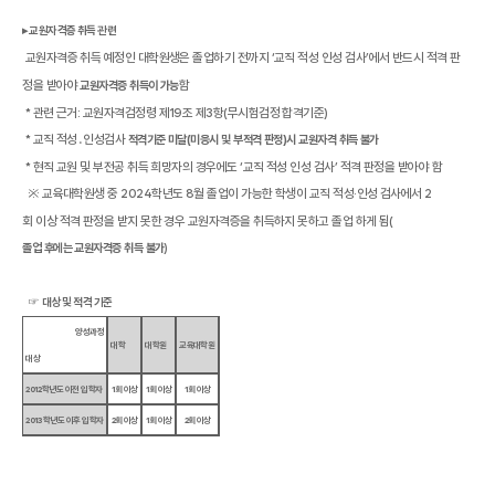
▸
교원자격증 취득 관련
교원자격증 취득 예정인 대학원생은 졸업하기 전까지
‘
교직 적성 인성 검사
’
에서 반드시 적격 판
정을 받아야
함
교원자격증 취득이 가능
*
관련 근거
:
교원자격검정령 제
19
조 제
3
항
(
무시험검정 합격기준
)
*
교직 적성․인성검사
적격기준 미달
(
미응시 및 부적격 판정
)
시 교원자격 취득 불가
*
현직 교원 및 부전공 취득 희망자의 경우에도
‘
교직 적성 인성 검사
’
적격 판정을 받아야 함
교육대학원생 중
2024
학년도
8
월 졸업이 가능한 학생이 교직 적성
·
인성 검사에서
2
※
회 이상 적격 판정을 받지 못한 경우 교원자격증을 취득하지 못하고 졸업 하게 됨
(
)
졸업 후에는 교원자격증 취득 불가
☞
대상 및 적격 기준
양성과정
대학
대학원
교육대학원
대상
2012
학년도 이전 입학자
1
회 이상
1
회 이상
1
회 이상
2013
학년도 이후 입학자
2
회 이상
1
회 이상
2
회 이상