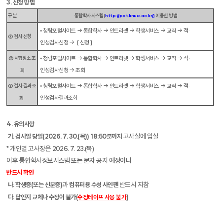
3.
신청 방법
구 분
통합학사시스템
(
이용한 방법
http://pot.knue.ac.kr/)
⦁ 청람포털사이트 → 통합학사 → 인트라넷 → 학생서비스 → 교직 → 적
·
① 검사 신청
인성검사신청 →
[
신청
]
② 시험장소 조
⦁ 청람포털사이트 → 통합학사 → 인트라넷 → 학생서비스 → 교직 → 적
·
인성검사신청 → 조회
회
③ 검사 결과 조
⦁ 청람포털사이트 → 통합학사 → 인트라넷 → 학생서비스 → 교직 → 적
·
인성검사결과조회
회
4.
유의사항
고사실에 입실
가
.
검사일 당일
(2026. 7. 30.(
목
)) 18:50
분까지
*
개인별 고사장은
2026. 7. 23.(
목
)
이후 통합학사정보시스템 또는 문자 공지 예정이니
반드시 확인
과
반드시 지참
나
.
학생증
(
또는 신분증
)
컴퓨터용 수성 사인펜
(
다
.
답안지 교체나 수정이 불가
수정테이프 사용 불가
)