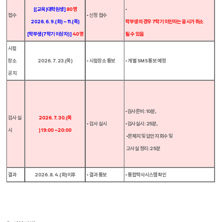
[(
교육
)
대학원생
]
80
명
▪
접수
▪ 신청 접수
2026. 6. 9.(
화
) ~ 11.(
목
)
학부생의 경우
7
학기
미만자는 응시가 취소
[
학부생
(7
학기 이상자
)]
40
명
될 수 있음
시험
장소
2026. 7. 23.(
목
)
▪ 시험장소 통보
▪
개별
SMS
통보 예정
공지
▪
검사준비
: 10
분
,
검사 실
2026. 7. 30.(
목
▪ 검사 실시
▪
검사실시
: 25
분
,
시
) 19:00 ~20:00
▪
문제지 및 답안지 회수 및
고사실 정리
: 25
분
결과
2026. 8. 4.(
화
)
이후
▪ 결과 통보
▪ 통합학사시스템 확인