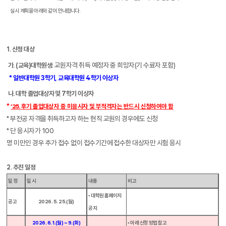
실시 계획을 아래와 같이 안내합니다
.
1.
신청 대상
:
교원자격 취득 예정자 중 희망자
(
기 수료자 포함
)
가
. (
교육
)
대학원생
*
일반대학원
3
학기
,
교육대학원
4
학기 이상자
나
.
대학 졸업대상자 및
7
학기 이상자
*
’25.
후기 졸업대상자 중 미응시자 및 부적격자는 반드시 신청하여야 함
*
부전공 자격을 취득하고자 하는 현직 교원의 경우에도 신청
*
단 응시자가
100
명 미만인 경우 추가 접수 없이 접수기간에 접수한 대상자만 시험 응시
2.
추진 일정
일 정
일 시
내용
비고
▪ 대학원 홈페이지
공고
2026. 5. 25.(
월
)
공지
2026. 6. 1.(
월
) ~ 9.(
화
)
▪ 아래 신청 방법 참고