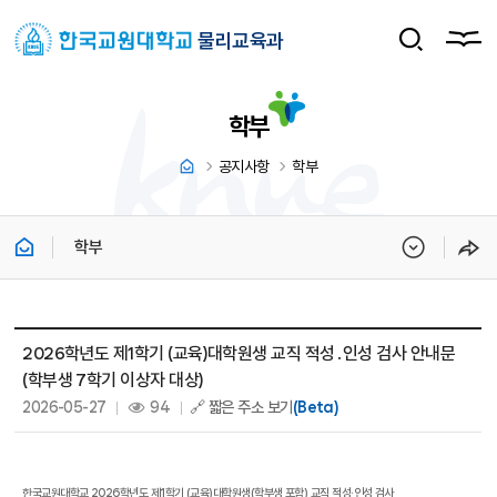
물리교육과
학부
공지사항
학부
학부
학부(T) 상세보기 - 제목, 내용, 파일, 조회수, 작성일 정보 제공
2026학년도 제1학기 (교육)대학원생 교직 적성․인성 검사 안내문
(학부생 7학기 이상자 대상)
작성일 :
조회 :
2026-05-27
94
🔗 짧은 주소 보기
(Beta)
한국교원대학교
2026
학년도 제
1
학기
(
교육
)
대학원생
(
학부생 포함
)
교직 적성
·
인성 검사