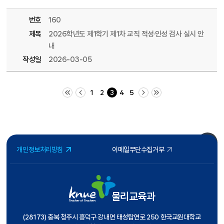
번호
160
제목
2026학년도 제1학기 제1차 교직 적성·인성 검사 실시 안
내
작성일
2026-03-05
처음 페이지
이전 10 페이지
다음 10 페이지
끝 페이지
1
2
3
4
5
개인정보처리방침
이메일무단수집거부
물리교육과
(28173) 충북 청주시 흥덕구 강내면 태성탑연로 250 한국교원대학교