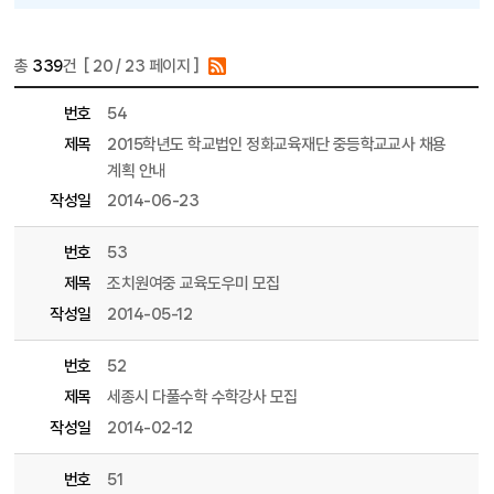
총
339
건 [
20
/ 23 페이지 ]
게시물 목록
취업정보 목록 - 번호, 제목, 파일, 조회수, 작성일, 작성자 정보 제공
번호
54
제목
2015학년도 학교법인 정화교육재단 중등학교교사 채용
계획 안내
작성일
2014-06-23
번호
53
제목
조치원여중 교육도우미 모집
작성일
2014-05-12
번호
52
제목
세종시 다풀수학 수학강사 모집
작성일
2014-02-12
번호
51