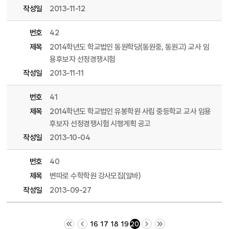
작성일
2013-11-12
번호
42
제목
2014학년도 학교법인 동원학당(동원중, 동원고) 교사 임
용후보자 선정경쟁시험
작성일
2013-11-11
번호
41
제목
2014학년도 학교법인 유봉학원 사립 중등학교 교사 임용
후보자 선정경쟁시험 시행계획 공고
작성일
2013-10-04
번호
40
제목
변따로 수학학원 강사모집(알바)
작성일
2013-09-27
처음 페이지
이전 10 페이지
다음 10 페이지
끝 페이지
16
17
18
19
20