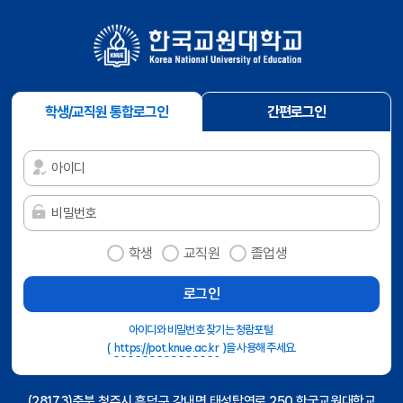
로그인 방식 선택
로그인 방식 입력 및 선택하기
학생/교직원 통합로그인
간편로그인
학생
교직원
졸업생
아이디와 비밀번호 찾기는 청람포털
(
https://pot.knue.ac.kr
)을 사용해 주세요.
(28173)충북 청주시 흥덕구 강내면 태성탑연로 250 한국교원대학교