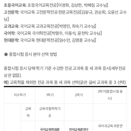
초등국어교육
: 초등국어교육전공[이경화, 김상한, 박혜림 교수님]
고전문학
: 국어교육 고전문학전공·한문교육전공[김왕규, 권순회, 오윤선 교수
님]
교과교육
: 국어교육 교과교육전공[박영민, 최숙기 교수님]
국어학
: 국어교육 국어학전공[박형우, 이동석, 윤천탁 교수님]
현대문학
: 국어교육 현대문학전공[임수만, 김명훈 교수님]
★ 종합시험 응시 분야 선택 방법
종합시험 응시 당해 학기 기준 수강한 전공 교과목 중 세 과목 응시(세부전공
상관 없음).
예
) 교육학을 제외한 전공 과목 중 세 과목 선택(굵은 글씨 교과목 중 3 선택)
3학기(종합시험 응
이수학기
1학기
2학기
시)
교육
교육의철학적기
학
초
국어과교육과정연
국어교육학원론
언어교육론연구