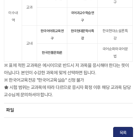
구
교과
이수내
국어과교수학습연
역
구
한국현대소설론특
한국어어휘교육연
한국현대문학사특
강
구
강
교내
국어순화와국어문
한국전통문화론
법
※ 표에 적힌 교과목은 예시이므로 반드시 저 과목을 응시해야 한다는 뜻이
아닙니다. 본인이 수강한 과목에 맞게 선택하면 됩니다.
※ 한국어교육전공 "한국어교육실습" 신청 불가
★ 시험 범위는 교과목에 따라 다르므로 응시자 확정 이후 해당 교과목 담당
교수님께 문의하셔야 합니다.
파일
목록