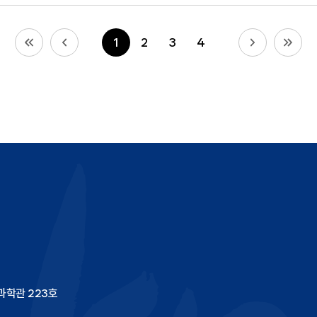
1
2
3
4
문과학관 223호