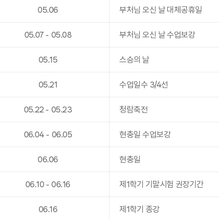
05
.
06
부처님 오신 날 대체공휴일
05
.
07
-
05
.
08
부처님 오신 날 수업보강
05
.
15
스승의 날
05
.
21
수업일수 3/4선
05
.
22
-
05
.
23
청람축전
06
.
04
-
06
.
05
현충일 수업보강
06
.
06
현충일
06
.
10
-
06
.
16
제1학기 기말시험 권장기간
06
.
16
제1학기 종강