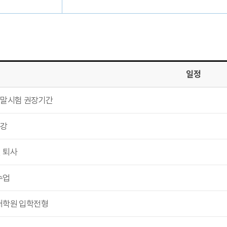
일정
기말시험 권장기간
종강
 퇴사
수업
대학원 입학전형