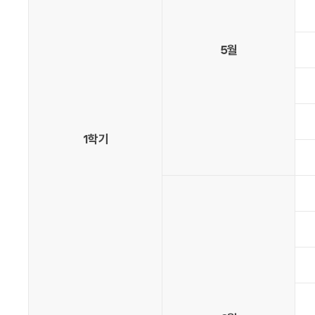
5월
1학기