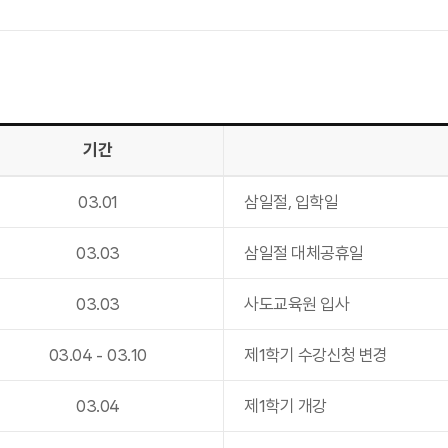
일
기간
03
.
01
삼일절, 입학일
03
.
03
삼일절 대체공휴일
03
.
03
사도교육원 입사
03
.
04
-
03
.
10
제1학기 수강신청 변경
03
.
04
제1학기 개강