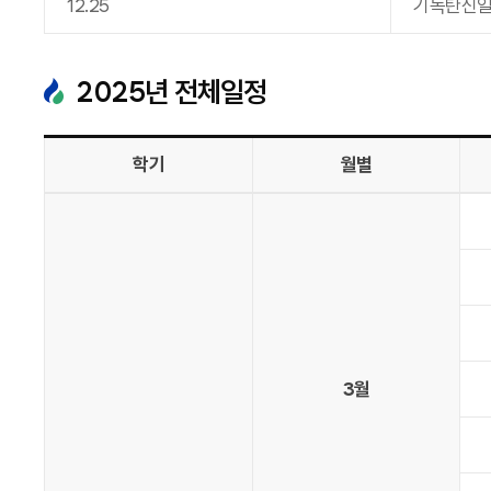
12
.
25
기독탄신
2025
년 전체일정
학기
월별
3월