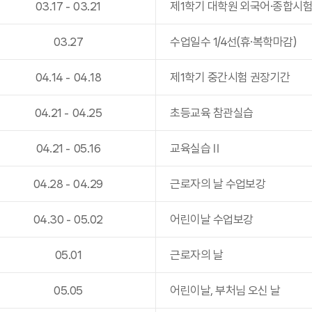
03
.
17
-
03
.
21
제1학기 대학원 외국어·종합시
03
.
27
수업일수 1/4선(휴·복학마감)
04
.
14
-
04
.
18
제1학기 중간시험 권장기간
04
.
21
-
04
.
25
초등교육 참관실습
04
.
21
-
05
.
16
교육실습Ⅱ
04
.
28
-
04
.
29
근로자의 날 수업보강
04
.
30
-
05
.
02
어린이날 수업보강
05
.
01
근로자의 날
05
.
05
어린이날, 부처님 오신 날