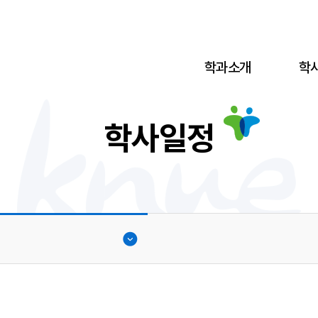
학과소개
학
학사일정