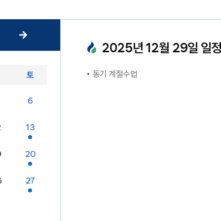
2025
년
12
월
29
일 일
동기 계절수업
금
토
6
2
13
9
20
6
27