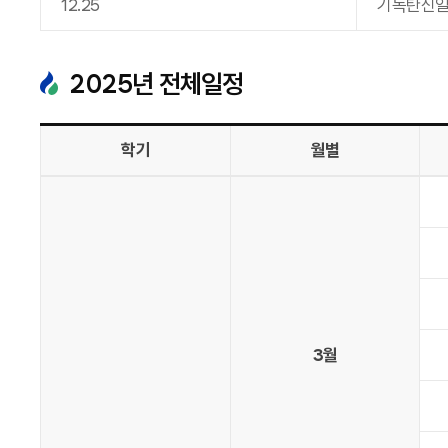
12
.
25
기독탄신
2025
년 전체일정
학기
월별
3월