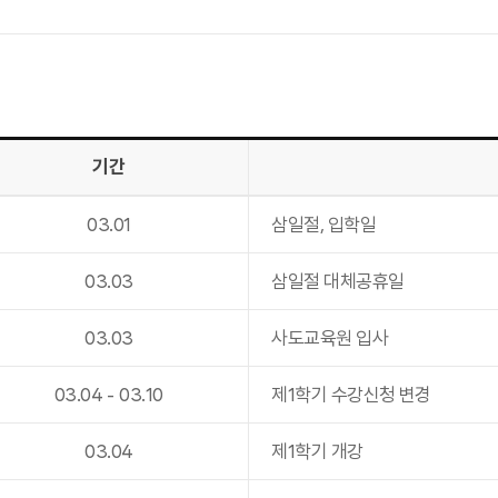
일
기간
03
.
01
삼일절, 입학일
03
.
03
삼일절 대체공휴일
03
.
03
사도교육원 입사
03
.
04
-
03
.
10
제1학기 수강신청 변경
03
.
04
제1학기 개강