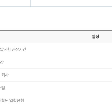
일정
기말시험 권장기간
종강
 퇴사
수업
대학원 입학전형