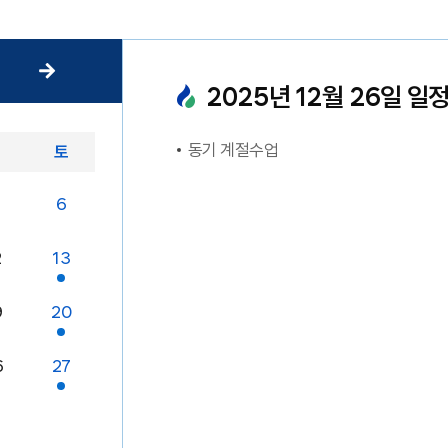
2025
년
12
월
26
일 일
동기 계절수업
금
토
6
2
13
9
20
6
27