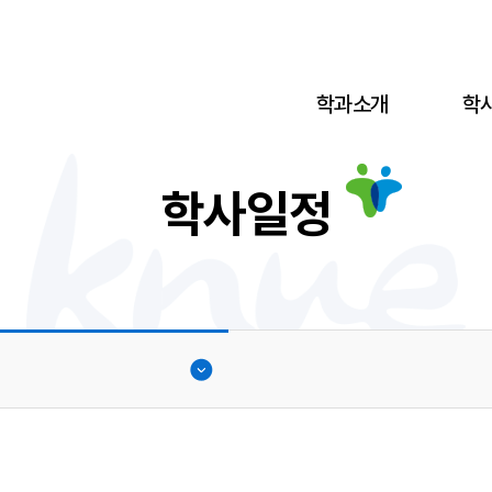
학과소개
학
학사일정