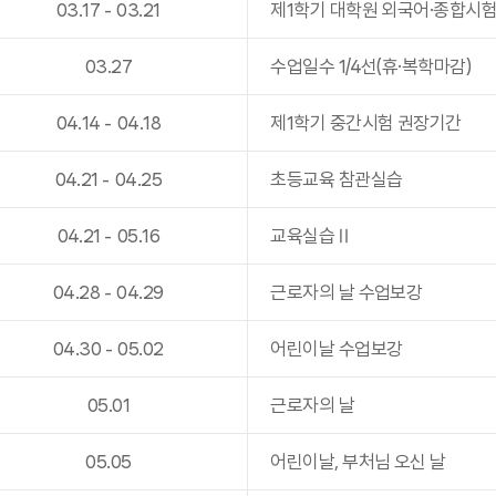
03
.
17
-
03
.
21
제1학기 대학원 외국어·종합시
03
.
27
수업일수 1/4선(휴·복학마감)
04
.
14
-
04
.
18
제1학기 중간시험 권장기간
04
.
21
-
04
.
25
초등교육 참관실습
04
.
21
-
05
.
16
교육실습Ⅱ
04
.
28
-
04
.
29
근로자의 날 수업보강
04
.
30
-
05
.
02
어린이날 수업보강
05
.
01
근로자의 날
05
.
05
어린이날, 부처님 오신 날