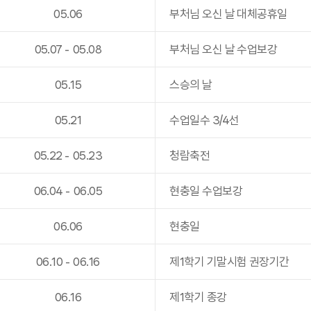
05
.
06
부처님 오신 날 대체공휴일
05
.
07
-
05
.
08
부처님 오신 날 수업보강
05
.
15
스승의 날
05
.
21
수업일수 3/4선
05
.
22
-
05
.
23
청람축전
06
.
04
-
06
.
05
현충일 수업보강
06
.
06
현충일
06
.
10
-
06
.
16
제1학기 기말시험 권장기간
06
.
16
제1학기 종강