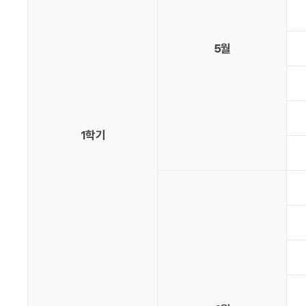
5월
1학기