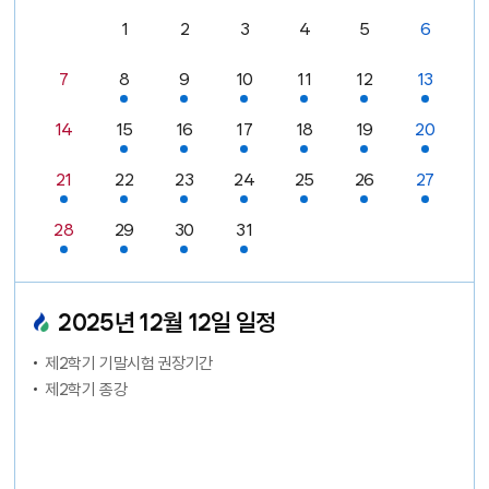
1
2
3
4
5
6
날짜없음
일정있음
일정있음
일정있음
일정있음
일정있음
일정있음
7
8
9
10
11
12
13
일정있음
일정있음
일정있음
일정있음
일정있음
일정있음
14
15
16
17
18
19
20
일정있음
일정있음
일정있음
일정있음
일정있음
일정있음
일정있음
21
22
23
24
25
26
27
일정있음
일정있음
일정있음
일정있음
28
29
30
31
날짜없음
날짜없음
날짜없음
2025
년
12
월
12
일 일정
제2학기 기말시험 권장기간
제2학기 종강