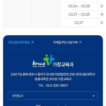
02
.
24
-
02
.
26
20
02
.
27
-
02
.
28
새내
02
.
27
20
개인정보처리방침
이메일무단수집거부
가정교육과
(28173) 충북 청주시 흥덕구 강내면 태성탑연로 250 한국교원대학교
응용과학관 310호 가정교육과
TEL
043-230-3607
관련링크