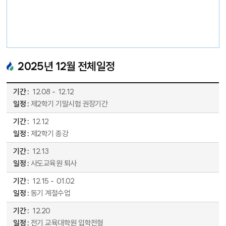
2025
년
12
월 전체일정
2025년 12월 전체일정표 - 기간, 일정 순으로 안내합니다.
12
.
08
-
12
.
12
제2학기 기말시험 권장기간
12
.
12
제2학기 종강
12
.
13
사도교육원 퇴사
12
.
15
-
01
.
02
동기 계절수업
12
.
20
전기 교육대학원 입학전형