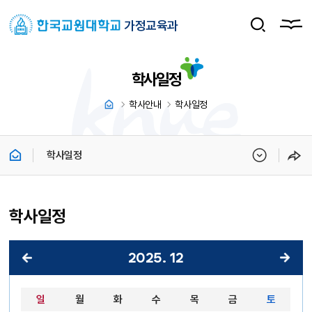
가정교육과
학사일정
학사안내
학사일정
학사일정
학사일정
2025
.
12
2025년 12월 달력 - 일, 월, 화, 수, 목, 금, 토 순으로 안내합니다.
일
월
화
수
목
금
토