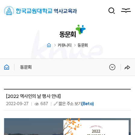
역사교육과
동문회
커뮤니티
동문회
동문회
동문회 상세보기 - 제목, 내용, 파일, 조회수, 작성일 정보 제공
[2022 역사인의 날 행사 안내]
작성일 :
조회 :
2022-09-27
687
🔗 짧은 주소 보기
(Beta)