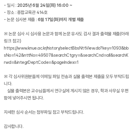
- 일시 :
2025년 6월 24일(화) 16:00 ~
- 장소 : 종합교육관 414호
- 논문 심사본 제출 :
6월 17일(화)까지 개별 제출
※ 논문 심사 시 심사용 논문과 함께 논문 유사도 검사 결과 출력물 제출(아래
링크 참고)
https://www.knue.ac.kr/history/selectBbsNttView.do?key=1093&bb
sNo=142&nttNo=49507&searchCtgry=&searchCnd=all&searchK
rwd=&integrDeptCode=&pageIndex=1
※ 각 심사위원분들께 이메일 파일 전송과 실물 출력본 제출을 모두 부탁드립
니다.
실물 출력본은 교수님들께서 연구실에 계시지 않은 경우, 학과 사무실 우편
함에 넣어주시면 됩니다.
자세한 심사 순서는 첨부파일 참고 부탁드립니다.
감사합니다.