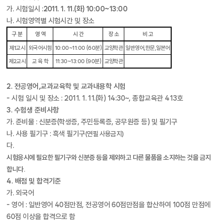
가. 시험일시 :
2011. 1. 11.(화) 10:00~13:00
나. 시험영역별 시험시간 및 장소
구 분
영 역
시 간
장 소
비 고
제1교시
외국어시험
10:00~11:00 (60분)
교양학관
일반영어,한문,일본어
제2교시
교 육 학
11:30~13:00 (90분)
교양학관
2. 전공영어,
교과교육학 및 교과내용학 시험
- 시험 일시 및 장소 : 2011. 1. 11.(화) 14:30~, 종합교육관 413호
3. 수험생 준비사항
가. 준비물 : 신분증(학생증, 주민등록증, 공무원증 등) 및 필기구
나. 사용 필기구 : 흑색 필기구
(연필 사용금지)
다.
시험응시에 필요한 필기구와 신분증 등을 제외하고 다른 물품을 소지하는 것을 금지
합니다.
4. 배점 및 합격기준
가. 외국어
- 영어 : 일반영어 40점만점, 전공영어 60점만점을 합산하여 100점 만점에
60점 이상을 합격으로 함