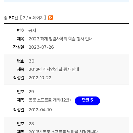
총
60
건 [
3
/ 4 페이지 ]
게시물 목록
동문회 목록 - 번호, 제목, 파일, 조회수, 작성일, 작성자 정보 제공
번호
공지
제목
2023 하계 청람사학회 학술 행사 안내
작성일
2023-07-26
번호
30
제목
2012년 역사인의 날 행사 안내
작성일
2012-10-22
번호
29
제목
동문 소프트볼 개최(12년)
댓글 5
작성일
2012-04-10
번호
28
제목
2012년 동문 소프트볼 날짜를 선정합니다.