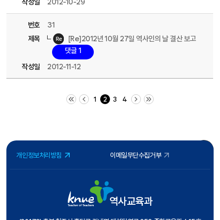
작성일
2012-10-29
번호
31
제목
[Re]2012년 10월 27일 역사인의 날 결산 보고
댓글 1
작성일
2012-11-12
처음 페이지
이전 10 페이지
다음 10 페이지
끝 페이지
1
2
3
4
개인정보처리방침
이메일무단수집거부
역사교육과